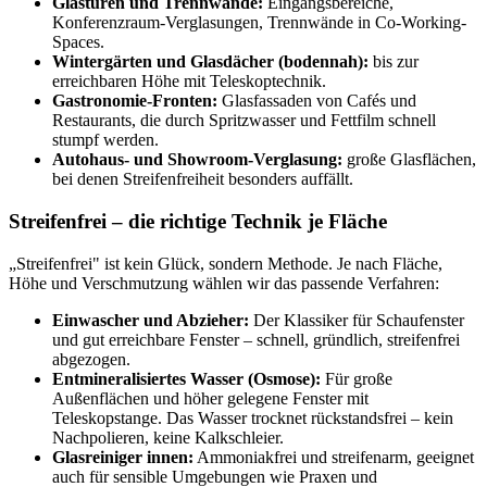
Glastüren und Trennwände:
Eingangsbereiche,
Konferenzraum-Verglasungen, Trennwände in Co-Working-
Spaces.
Wintergärten und Glasdächer (bodennah):
bis zur
erreichbaren Höhe mit Teleskoptechnik.
Gastronomie-Fronten:
Glasfassaden von Cafés und
Restaurants, die durch Spritzwasser und Fettfilm schnell
stumpf werden.
Autohaus- und Showroom-Verglasung:
große Glasflächen,
bei denen Streifenfreiheit besonders auffällt.
Streifenfrei – die richtige Technik je Fläche
„Streifenfrei" ist kein Glück, sondern Methode. Je nach Fläche,
Höhe und Verschmutzung wählen wir das passende Verfahren:
Einwascher und Abzieher:
Der Klassiker für Schaufenster
und gut erreichbare Fenster – schnell, gründlich, streifenfrei
abgezogen.
Entmineralisiertes Wasser (Osmose):
Für große
Außenflächen und höher gelegene Fenster mit
Teleskopstange. Das Wasser trocknet rückstandsfrei – kein
Nachpolieren, keine Kalkschleier.
Glasreiniger innen:
Ammoniakfrei und streifenarm, geeignet
auch für sensible Umgebungen wie Praxen und