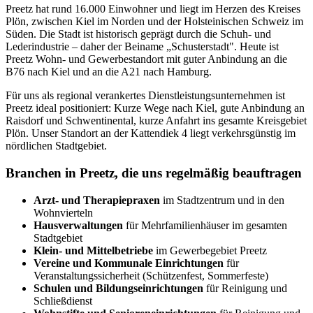
Preetz hat rund 16.000 Einwohner und liegt im Herzen des Kreises
Plön, zwischen Kiel im Norden und der Holsteinischen Schweiz im
Süden. Die Stadt ist historisch geprägt durch die Schuh- und
Lederindustrie – daher der Beiname „Schusterstadt". Heute ist
Preetz Wohn- und Gewerbestandort mit guter Anbindung an die
B76 nach Kiel und an die A21 nach Hamburg.
Für uns als regional verankertes Dienstleistungsunternehmen ist
Preetz ideal positioniert: Kurze Wege nach Kiel, gute Anbindung an
Raisdorf und Schwentinental, kurze Anfahrt ins gesamte Kreisgebiet
Plön. Unser Standort an der Kattendiek 4 liegt verkehrsgünstig im
nördlichen Stadtgebiet.
Branchen in Preetz, die uns regelmäßig beauftragen
Arzt- und Therapiepraxen
im Stadtzentrum und in den
Wohnvierteln
Hausverwaltungen
für Mehrfamilienhäuser im gesamten
Stadtgebiet
Klein- und Mittelbetriebe
im Gewerbegebiet Preetz
Vereine und Kommunale Einrichtungen
für
Veranstaltungssicherheit (Schützenfest, Sommerfeste)
Schulen und Bildungseinrichtungen
für Reinigung und
Schließdienst