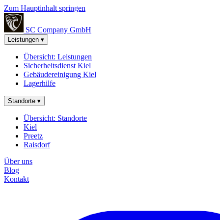
Zum Hauptinhalt springen
SC Company
GmbH
Leistungen
▾
Übersicht: Leistungen
Sicherheitsdienst Kiel
Gebäudereinigung Kiel
Lagerhilfe
Standorte
▾
Übersicht: Standorte
Kiel
Preetz
Raisdorf
Über uns
Blog
Kontakt