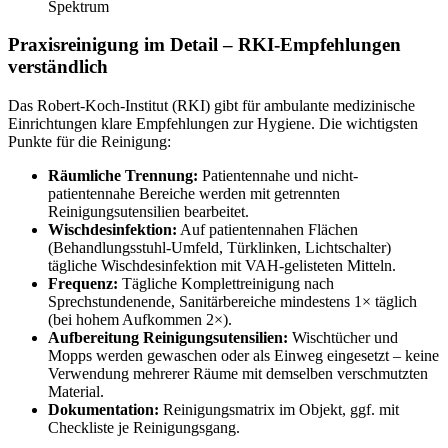
Spektrum
Praxisreinigung im Detail – RKI-Empfehlungen
verständlich
Das Robert-Koch-Institut (RKI) gibt für ambulante medizinische
Einrichtungen klare Empfehlungen zur Hygiene. Die wichtigsten
Punkte für die Reinigung:
Räumliche Trennung:
Patientennahe und nicht-
patientennahe Bereiche werden mit getrennten
Reinigungsutensilien bearbeitet.
Wischdesinfektion:
Auf patientennahen Flächen
(Behandlungsstuhl-Umfeld, Türklinken, Lichtschalter)
tägliche Wischdesinfektion mit VAH-gelisteten Mitteln.
Frequenz:
Tägliche Komplettreinigung nach
Sprechstundenende, Sanitärbereiche mindestens 1× täglich
(bei hohem Aufkommen 2×).
Aufbereitung Reinigungsutensilien:
Wischtücher und
Mopps werden gewaschen oder als Einweg eingesetzt – keine
Verwendung mehrerer Räume mit demselben verschmutzten
Material.
Dokumentation:
Reinigungsmatrix im Objekt, ggf. mit
Checkliste je Reinigungsgang.