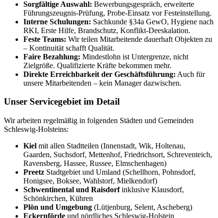
Sorgfältige Auswahl:
Bewerbungsgespräch, erweiterte
Führungszeugnis-Prüfung, Probe-Einsatz vor Festeinstellung.
Interne Schulungen:
Sachkunde §34a GewO, Hygiene nach
RKI, Erste Hilfe, Brandschutz, Konflikt-Deeskalation.
Feste Teams:
Wir teilen Mitarbeitende dauerhaft Objekten zu
– Kontinuität schafft Qualität.
Faire Bezahlung:
Mindestlohn ist Untergrenze, nicht
Zielgröße. Qualifizierte Kräfte bekommen mehr.
Direkte Erreichbarkeit der Geschäftsführung:
Auch für
unsere Mitarbeitenden – kein Manager dazwischen.
Unser Servicegebiet im Detail
Wir arbeiten regelmäßig in folgenden Städten und Gemeinden
Schleswig-Holsteins:
Kiel
mit allen Stadtteilen (Innenstadt, Wik, Holtenau,
Gaarden, Suchsdorf, Mettenhof, Friedrichsort, Schreventeich,
Ravensberg, Hassee, Russee, Elmschenhagen)
Preetz
Stadtgebiet und Umland (Schellhorn, Pohnsdorf,
Honigsee, Boksee, Wahlstorf, Mielkendorf)
Schwentinental und Raisdorf
inklusive Klausdorf,
Schönkirchen, Kühren
Plön und Umgebung
(Lütjenburg, Selent, Ascheberg)
Eckernförde
und nördliches Schleswig-Holstein